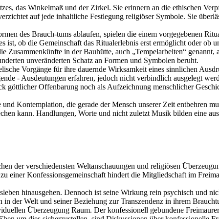
zes, das Winkelmaß und der Zirkel. Sie erinnern an die ethischen Verp
zichtet auf jede inhaltliche Festlegung religiöser Symbole. Sie überlä
en des Brauch-tums ablaufen, spielen die einem vorgegebenen Ritual f
des ist, ob die Gemeinschaft das Ritualerlebnis erst ermöglicht oder o
um die Zusammenkünfte in der Bauhütte, auch „Tempelarbeiten“ genannt, a
rhunderten unveränderten Schatz an Formen und Symbolen beruht.
lische Vorgänge für ihre dauernde Wirksamkeit eines sinnlichen Ausdru
nde - Ausdeutungen erfahren, jedoch nicht verbindlich ausgelegt werd
ruck göttlicher Offenbarung noch als Aufzeichnung menschlicher Geschi
 und Kontemplation, die gerade der Mensch unserer Zeit entbehren muß
rechen kann. Handlungen, Worte und nicht zuletzt Musik bilden eine au
schen der verschiedensten Weltanschauungen und religiösen Überzeugu
einer Konfessionsgemeinschaft hindert die Mitgliedschaft im Freima
agsleben hinausgehen. Dennoch ist seine Wirkung rein psychisch und nic
en in der Welt und seiner Beziehung zur Transzendenz in ihrem Braucht
ividuellen Überzeugung Raum. Der konfessionell gebundene Freimaurer 
en um dies sicherzustellen, sind Diskussionen über konfessionelle Fra