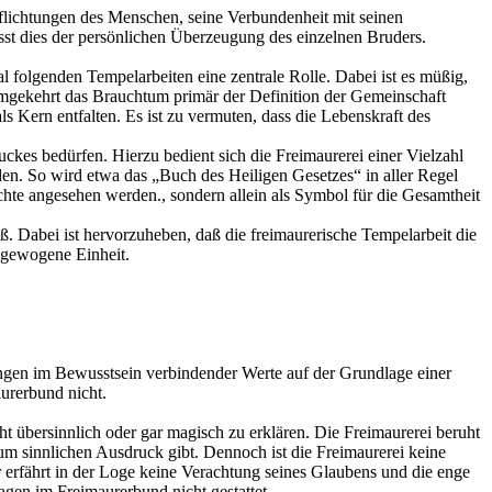
flichtungen des Menschen, seine Verbundenheit mit seinen
sst dies der persönlichen Überzeugung des einzelnen Bruders.
olgenden Tempelarbeiten eine zentrale Rolle. Dabei ist es müßig,
b umgekehrt das Brauchtum primär der Definition der Gemeinschaft
ls Kern entfalten. Es ist zu vermuten, dass die Lebenskraft des
ckes bedürfen. Hierzu bedient sich die Freimaurerei einer Vielzahl
en. So wird etwa das „Buch des Heiligen Gesetzes“ in aller Regel
chte angesehen werden., sondern allein als Symbol für die Gesamtheit
. Dabei ist hervorzuheben, daß die freimaurerische Tempelarbeit die
sgewogene Einheit.
ngen im Bewusstsein verbindender Werte auf der Grundlage einer
urerbund nicht.
ht übersinnlich oder gar magisch zu erklären. Die Freimaurerei beruht
um sinnlichen Ausdruck gibt. Dennoch ist die Freimaurerei keine
erfährt in der Loge keine Verachtung seines Glaubens und die enge
gen im Freimaurerbund nicht gestattet.