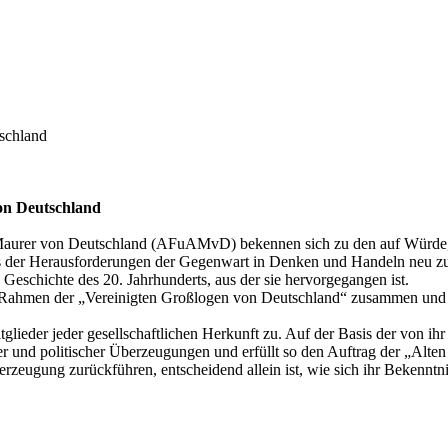
schland
on Deutschland
aurer von Deutschland (AFuAMvD) bekennen sich zu den auf Würde, 
 der Herausforderungen der Gegenwart in Denken und Handeln neu zu be
schichte des 20. Jahrhunderts, aus der sie hervorgegangen ist.
m Rahmen der „Vereinigten Großlogen von Deutschland“ zusammen und f
ieder jeder gesellschaftlichen Herkunft zu. Auf der Basis der von ihr
r und politischer Überzeugungen und erfüllt so den Auftrag der „Alten 
rzeugung zurückführen, entscheidend allein ist, wie sich ihr Bekenn