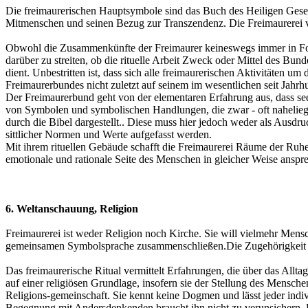
Die freimaurerischen Hauptsymbole sind das Buch des Heiligen Geset
Mitmenschen und seinen Bezug zur Transzendenz. Die Freimaurerei ver
Obwohl die Zusammenkünfte der Freimaurer keineswegs immer in Form
darüber zu streiten, ob die rituelle Arbeit Zweck oder Mittel des Bun
dient. Unbestritten ist, dass sich alle freimaurerischen Aktivitäten 
Freimaurerbundes nicht zuletzt auf seinem im wesentlichen seit Jah
Der Freimaurerbund geht von der elementaren Erfahrung aus, dass see
von Symbolen und symbolischen Handlungen, die zwar - oft naheliege
durch die Bibel dargestellt.. Diese muss hier jedoch weder als Ausd
sittlicher Normen und Werte aufgefasst werden.
Mit ihrem rituellen Gebäude schafft die Freimaurerei Räume der Ruhe
emotionale und rationale Seite des Menschen in gleicher Weise ansp
6. Weltanschauung, Religion
Freimaurerei ist weder Religion noch Kirche. Sie will vielmehr Men
gemeinsamen Symbolsprache zusammenschließen.Die Zugehörigkeit zu 
Das freimaurerische Ritual vermittelt Erfahrungen, die über das Allt
auf einer religiösen Grundlage, insofern sie der Stellung des Mensch
Religions-gemeinschaft. Sie kennt keine Dogmen und lässt jeder ind
Begegnung mit Andersdenkenden braucht ihn nicht zu verunsichern. Eb