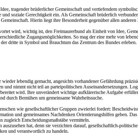
Idee, tragender brüderlicher Gemeinschaft und vertiefendem symbolisch
be und soziale Gerechtigkeit ein. Als Gemeinschaft brüderlich verbunde
 Gemeinschaft. Hierin liegt ihre Besonderheit gegenüber allen andere
wortet wird, wichtig ist, den Freimaurerbund als Einheit von Idee, Ge
terschiedliche Zugangsmöglichkeiten. So mag der eine mehr von lebend
er dritte in Symbol und Brauchtum das Zentrum des Bundes erleben. Erf
er wieder lebendig gemacht, angesichts vorhandener Gefährdung präzis
n und nimmt nicht teil an parteipolitischen Auseinandersetzungen. Log
ereitet wird. Ihre unverändert wichtige aufklärerische Aufgabe erf
me und durch Bemühen um gemeinsame Wahrheitssuche.
Menschen wie gesellschaftlicher Gruppen zweierlei fordert: Bescheidwiss
rmation und gemeinsames Nachdenken Orientierungshilfen geben. Das R
ann zugleich Entscheidungsmaßstäbe vermitteln.
 auszusehen hat, denn sie verzichten darauf, gesellschaftlich-politisc
ken und verantwortlich zu handeln.