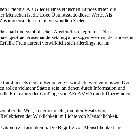
en Erlebnis. Als Glieder eines ethischen Bundes treten die
ner Menschen ist die Loge Übungsstätte dieser Werte. Als
n Zusammenschlüssen mit verwandten Zielen.
meinschaft und symbolischen Ausdruck zu begreifen. Diese
iger geistiger Auseinandersetzung angezogen werden, der andere in
üllte Freimaurerei verwirklicht sich allerdings nur im
iert und in stets neuem Bemühen verwirklicht werden müssen. Der
en sollen vielmehr Stätten sein, an denen durch Information und
üllen die Freimaurer der Großloge von AFuAMvD durch Überwinden
en über die Welt, in der man lebt, und den Besitz von
eflektieren der Wirklichkeit im Lichte von Menschlichkeit,
he Utopien zu formulieren. Die Begriffe von Menschlichkeit und