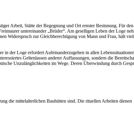
iger Arbeit, Stätte der Begegnung und Ort ernster Besinnung. Für den Er
reimaurer untereinander „Brüder“. Am geselligen Leben der Loge nehme
 keinen Widerspruch zur Gleichberechtigung von Mann und Frau, hält vi
n der Loge erfordert Aufeinanderzugehen in allen Lebenssituationen,
interessiertes Geltenlassen anderer Auffassungen, sondern die Bereitsch
goistische Unzulänglichkeiten im Wege. Deren Überwindung durch Gespr
ng die mittelalterlichen Bauhütten sind. Die rituellen Arbeiten dienen