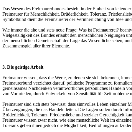
Das Wesen des Freimaurerbundes besteht in der Einheit von leitender 
Freimaurer für Menschlichkeit, Brüderlichkeit, Toleranz, Friedenslie
Symbolbund dient die Freimaurerei der Verinnerlichung von Idee und
Wie immer die alte und stets neue Frage: Was ist Freimaurerei? beant
Vielgestaltigkeit des Bundes erlaubt den menschlichen Neigungen un
der menschlichen Gemeinschaft der Loge das Wesentliche sehen, und d
Zusammenspiel aller ihrer Elemente.
3. Die geistige Arbeit
Freimaurer wissen, dass die Werte, zu denen sie sich bekennen, imm
Freimaurerbund verzichtet darauf, politische Programme zu formuliere
gemeinsames Nachdenken verantwortliches persönliches Handeln vorb
von Vorurteilen, durch Entwickeln von Sensibilität für Zeitproble
Freimaurer sind sich stets bewusst, dass sinnvolles Leben einzelner 
Überzeugungen, die das Handeln leiten. Die Logen sollen durch Info
Brüderlichkeit, Toleranz, Friedensliebe und sozialer Gerechtigkeit k
Freimaurer wissen zwar nicht, wie eine menschliche Welt im einzelnen
Toleranz geben ihnen jedoch die Möglichkeit, Bedrohungen aufzudec