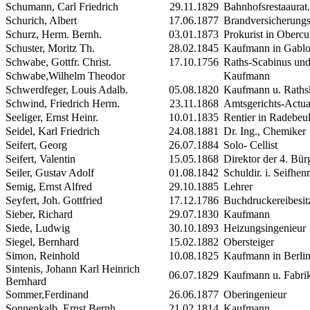
Schumann, Carl Friedrich
29.11.1829
Bahnhofsrestaaurat
Schurich, Albert
17.06.1877
Brandversicherungs
Schurz, Herm. Bernh.
03.01.1873
Prokurist in Obercu
Schuster, Moritz Th.
28.02.1845
Kaufmann in Gablon
Schwabe, Gottfr. Christ.
17.10.1756
Raths-Scabinus un
Schwabe,Wilhelm Theodor
Kaufmann
Schwerdfeger, Louis Adalb.
05.08.1820
Kaufmann u. Rathske
Schwind, Friedrich Herm.
23.11.1868
Amtsgerichts-Actuar
Seeliger, Ernst Heinr.
10.01.1835
Rentier in Radebeu
Seidel, Karl Friedrich
24.08.1881
Dr. Ing., Chemiker
Seifert, Georg
26.07.1884
Solo- Cellist
Seifert, Valentin
15.05.1868
Direktor der 4. Bür
Seiler, Gustav Adolf
01.08.1842
Schuldir. i. Seifhen
Semig, Ernst Alfred
29.10.1885
Lehrer
Seyfert, Joh. Gottfried
17.12.1786
Buchdruckereibesit
Sieber, Richard
29.07.1830
Kaufmann
Siede, Ludwig
30.10.1893
Heizungsingenieur
Siegel, Bernhard
15.02.1882
Obersteiger
Simon, Reinhold
10.08.1825
Kaufmann in Berli
Sintenis, Johann Karl Heinrich
06.07.1829
Kaufmann u. Fabrik
Bernhard
Sommer,Ferdinand
26.06.1877
Oberingenieur
Sonnenkalb, Ernst Bernh.
21.02.1814
Kaufmann