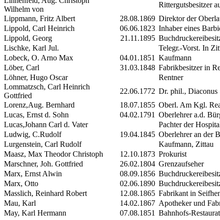
Linnenfeld, Aug. Christoph
Rittergutsbesitzer a
Wilhelm von
Lippmann, Fritz Albert
28.08.1869
Direktor der Oberla
Lippold, Carl Heinrich
06.06.1823
Inhaber eines Barbi
Lippold, Georg
21.11.1895
Buchdruckereibesit
Lischke, Karl Jul.
Telegr.-Vorst. In Zi
Lobeck, O. Arno Max
04.01.1851
Kaufmann
Löber, Carl
31.03.1848
Fabrikbesitzer in 
Löhner, Hugo Oscar
Rentner
Lommatzsch, Carl Heinrich
22.06.1772
Dr. phil., Diaconus
Gottfried
Lorenz,Aug. Bernhard
18.07.1855
Oberl. Am Kgl. Rea
Lucas, Ernst d. Sohn
04.02.1791
Oberlehrer a.d. Bür
Lucas,Johann Carl d. Vater
Pachter der Hospita
Ludwig, C.Rudolf
19.04.1845
Oberlehrer an der 
Lurgenstein, Carl Rudolf
Kaufmann, Zittau
Maasz, Max Theodor Christoph
12.10.1873
Prokurist
Marschner, Joh. Gottfried
26.02.1804
Grenzaufseher
Marx, Ernst Alwin
08.09.1856
Buchdruckereibesitz
Marx, Otto
02.06.1890
Buchdruckereibesit
Masslich, Reinhard Robert
12.08.1865
Fabrikant in Seifhe
Mau, Karl
14.02.1867
Apotheker und Fabri
May, Karl Hermann
07.08.1851
Bahnhofs-Restaurat