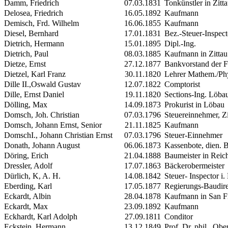
Damm, Friedrich
07.03.1831
Tonkünstler in Zitt
Delosea, Friedrich
16.05.1892
Kaufmann
Demisch, Frd. Wilhelm
16.06.1855
Kaufmann
Diesel, Bernhard
17.01.1831
Bez.-Steuer-Inspec
Dietrich, Hermann
15.01.1895
Dipl.-Ing.
Dietrich, Paul
08.03.1885
Kaufmann in Zittau
Dietze, Ernst
27.12.1877
Bankvorstand der Fi
Dietzel, Karl Franz
30.11.1820
Lehrer Mathem./Ph
Dille
II.
,Oswald Gustav
12.07.1822
Comptorist
Dille, Ernst Daniel
19.11.1820
Sections-Ing. Löbau
Dölling, Max
14.09.1873
Prokurist in Löbau
Domsch, Joh. Christian
07.03.1796
Steuereinnehmer, Zi
Domsch, Johann Ernst, Senior
21.11.1825
Kaufmann
Domsch
I.
, Johann Christian Ernst
07.03.1796
Steuer-Einnehmer
Donath, Johann August
06.06.1873
Kassenbote, dien. B
Döring, Erich
21.04.1888
Baumeister in Reic
Dressler, Adolf
17.07.1863
Bäckerobermeister
Dürlich, K, A. H.
14.08.1842
Steuer- Inspector i.
Eberding, Karl
17.05.1877
Regierungs-Baudire
Eckardt, Albin
28.04.1878
Kaufmann in San F
Eckardt, Max
23.09.1892
Kaufmann
Eckhardt, Karl Adolph
27.09.1811
Conditor
Eckstein, Hermann
13.12.1849
Prof. Dr. phil., Ob