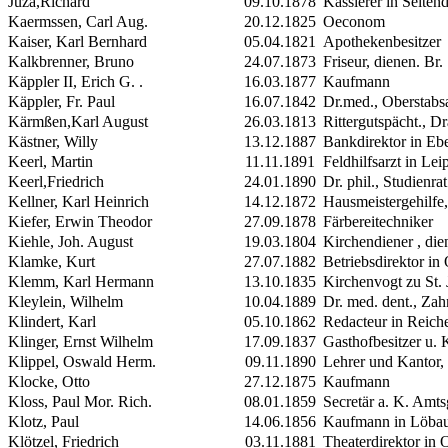
Juza,Richard
09.10.1878
Kassierer in Seiten
Kaermssen, Carl Aug.
20.12.1825
Oeconom
Kaiser, Karl Bernhard
05.04.1821
Apothekenbesitzer
Kalkbrenner, Bruno
24.07.1873
Friseur, dienen. Br.
Käppler
II,
Erich G. .
16.03.1877
Kaufmann
Käppler, Fr. Paul
16.07.1842
Dr.med., Oberstabsa
Kärmßen,Karl August
26.03.1813
Rittergutspächt., D
Kästner, Willy
13.12.1887
Bankdirektor in Eb
Keerl, Martin
11.11.1891
Feldhilfsarzt in Lei
Keerl,Friedrich
24.01.1890
Dr. phil., Studienr
Kellner, Karl Heinrich
14.12.1872
Hausmeistergehilfe,
Kiefer, Erwin Theodor
27.09.1878
Färbereitechniker
Kiehle, Joh. August
19.03.1804
Kirchendiener , dien
Klamke, Kurt
27.07.1882
Betriebsdirektor in
Klemm, Karl Hermann
13.10.1835
Kirchenvogt zu St. J
Kleylein, Wilhelm
10.04.1889
Dr. med. dent., Zah
Klindert, Karl
05.10.1862
Redacteur in Reich
Klinger, Ernst Wilhelm
17.09.1837
Gasthofbesitzer u.
Klippel, Oswald Herm.
09.11.1890
Lehrer und Kantor, 
Klocke, Otto
27.12.1875
Kaufmann
Kloss, Paul Mor. Rich.
08.01.1859
Secretär a. K. Amts
Klotz, Paul
14.06.1856
Kaufmann in Löba
Klötzel, Friedrich
03.11.1881
Theaterdirektor in 