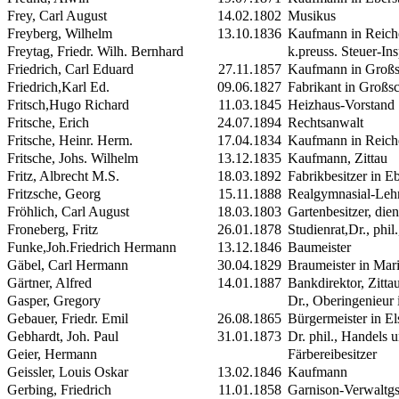
Frey, Carl August
14.02.1802
Musikus
Freyberg, Wilhelm
13.10.1836
Kaufmann in Reich
Freytag, Friedr. Wilh. Bernhard
k.preuss. Steuer-Ins
Friedrich, Carl Eduard
27.11.1857
Kaufmann in Groß
Friedrich,Karl Ed.
09.06.1827
Fabrikant in Großs
Fritsch,Hugo Richard
11.03.1845
Heizhaus-Vorstand
Fritsche, Erich
24.07.1894
Rechtsanwalt
Fritsche, Heinr. Herm.
17.04.1834
Kaufmann in Reich
Fritsche, Johs. Wilhelm
13.12.1835
Kaufmann, Zittau
Fritz, Albrecht
M.S.
18.03.1892
Fabrikbesitzer in E
Fritzsche, Georg
15.11.1888
Realgymnasial-Leh
Fröhlich, Carl August
18.03.1803
Gartenbesitzer, dien
Froneberg, Fritz
26.01.1878
Studienrat,Dr., phil
Funke,Joh.Friedrich Hermann
13.12.1846
Baumeister
Gäbel, Carl Hermann
30.04.1829
Braumeister in Mari
Gärtner, Alfred
14.01.1887
Bankdirektor, Zitta
Gasper, Gregory
Dr., Oberingenieur 
Gebauer, Friedr. Emil
26.08.1865
Bürgermeister in El
Gebhardt, Joh. Paul
31.01.1873
Dr. phil., Handels
Geier, Hermann
Färbereibesitzer
Geissler, Louis Oskar
13.02.1846
Kaufmann
Gerbing, Friedrich
11.01.1858
Garnison-Verwaltgs