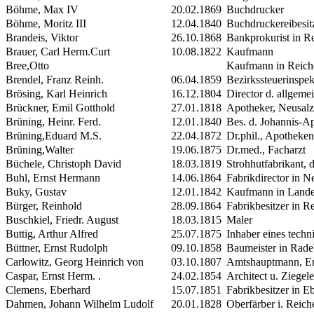
Böhme, Max
IV
20.02.1869
Buchdrucker
Böhme, Moritz III
12.04.1840
Buchdruckereibesit
Brandeis, Viktor
26.10.1868
Bankprokurist in R
Brauer, Carl Herm.Curt
10.08.1822
Kaufmann
Bree,Otto
Kaufmann in Reich
Brendel, Franz Reinh.
06.04.1859
Bezirkssteuerinspekt
Brösing, Karl Heinrich
16.12.1804
Director d. allgeme
Brückner, Emil Gotthold
27.01.1818
Apotheker, Neusal
Brüning, Heinr. Ferd.
12.01.1840
Bes. d. Johannis-Ap
Brüning,Eduard
M.S.
22.04.1872
Dr.phil., Apotheken
Brüning,Walter
19.06.1875
Dr.med., Facharzt
Büchele, Christoph David
18.03.1819
Strohhutfabrikant, d
Buhl, Ernst Hermann
14.06.1864
Fabrikdirector in 
Buky, Gustav
12.01.1842
Kaufmann in Landes
Bürger, Reinhold
28.09.1864
Fabrikbesitzer in R
Buschkiel, Friedr. August
18.03.1815
Maler
Buttig, Arthur Alfred
25.07.1875
Inhaber eines techn
Büttner, Ernst Rudolph
09.10.1858
Baumeister in Rade
Carlowitz, Georg Heinrich
von
03.10.1807
Amtshauptmann, Erb
Caspar, Ernst Herm. .
24.02.1854
Architect u. Ziegel
Clemens, Eberhard
15.07.1851
Fabrikbesitzer in E
Dahmen, Johann Wilhelm Ludolf
20.01.1828
Oberfärber i. Reic