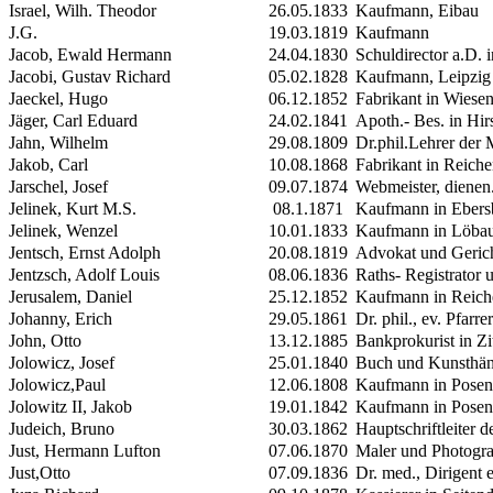
Israel, Wilh. Theodor
26.05.1833
Kaufmann, Eibau
J.G.
19.03.1819
Kaufmann
Jacob, Ewald Hermann
24.04.1830
Schuldirector a.D. 
Jacobi, Gustav Richard
05.02.1828
Kaufmann, Leipzig
Jaeckel, Hugo
06.12.1852
Fabrikant in Wiesent
Jäger, Carl Eduard
24.02.1841
Apoth.- Bes. in Hir
Jahn, Wilhelm
29.08.1809
Dr.phil.Lehrer de
Jakob, Carl
10.08.1868
Fabrikant in Reich
Jarschel,
Josef
09.07.1874
Webmeister, dienen.
Jelinek, Kurt
M.S.
08.1.1871
Kaufmann in Ebers
Jelinek, Wenzel
10.01.1833
Kaufmann in Löba
Jentsch, Ernst Adolph
20.08.1819
Advokat und Gerich
Jentzsch, Adolf Louis
08.06.1836
Raths- Registrator u
Jerusalem, Daniel
25.12.1852
Kaufmann in Reich
Johanny, Erich
29.05.1861
Dr. phil., ev. Pfarre
John, Otto
13.12.1885
Bankprokurist in Zi
Jolowicz, Josef
25.01.1840
Buch und Kunsthän
Jolowicz,Paul
12.06.1808
Kaufmann in Posen
Jolowitz
II
, Jakob
19.01.1842
Kaufmann in Posen
Judeich, Bruno
30.03.1862
Hauptschriftleiter d
Just, Hermann
Lufton
07.06.1870
Maler und Photogr
Just,Otto
07.09.1836
Dr. med., Dirigent 