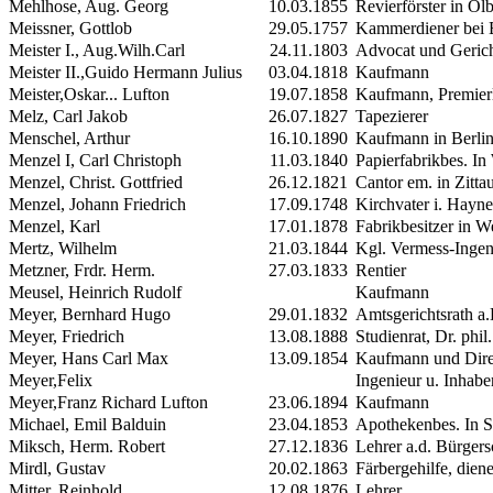
Mehlhose, Aug. Georg
10.03.1855
Revierförster in Ol
Meissner, Gottlob
29.05.1757
Kammerdiener bei B
Meister
I.
, Aug.Wilh.Carl
24.11.1803
Advocat und Gerich
Meister
II.
,Guido Hermann Julius
03.04.1818
Kaufmann
Meister,Oskar... Lufton
19.07.1858
Kaufmann, Premier
Melz, Carl Jakob
26.07.1827
Tapezierer
Menschel, Arthur
16.10.1890
Kaufmann in Berli
Menzel
I
, Carl Christoph
11.03.1840
Papierfabrikbes. In
Menzel, Christ. Gottfried
26.12.1821
Cantor em. in Zitta
Menzel, Johann Friedrich
17.09.1748
Kirchvater i. Hayn
Menzel, Karl
17.01.1878
Fabrikbesitzer in 
Mertz, Wilhelm
21.03.1844
Kgl. Vermess-Ingen
Metzner, Frdr. Herm.
27.03.1833
Rentier
Meusel, Heinrich Rudolf
Kaufmann
Meyer, Bernhard Hugo
29.01.1832
Amtsgerichtsrath a
Meyer, Friedrich
13.08.1888
Studienrat, Dr. phil.
Meyer, Hans Carl Max
13.09.1854
Kaufmann und Direc
Meyer,Felix
Ingenieur u. Inhaber
Meyer,Franz Richard Lufton
23.06.1894
Kaufmann
Michael, Emil Balduin
23.04.1853
Apothekenbes. In S
Miksch, Herm. Robert
27.12.1836
Lehrer a.d. Bürgers
Mirdl, Gustav
20.02.1863
Färbergehilfe, dien
Mitter, Reinhold
12.08.1876
Lehrer