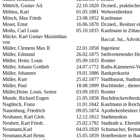
Mittrich, Gustav Ad.
22.10.1820
Dr.med., praktische
Möbius, Karl
01.05.1881
Webereidirektor
Mönch, Max Friedr.
23.08.1852
Kaufmann
Moser, Ernst
16.06.1870
Dr.med., Besitzer ei
Moths, Carl Louis
05.10.1835
Kaufmann in Zittau
Mücke, Karl Gustav Maximilian
Baccal. Jur., Advok
von
Müller, Clemens Max
II
22.01.1858
Ingenieur
Müller, Edmund
26.02.1875
Stellvertretender H
Müller, Heinr. Louis
05.09.1835
Rentier
Müller, Johann Gottlieb
24.07.1772
Raths-Kämmerei-Ve
Müller, Johannes
19.01.1886
Bankprokurist
Müller, Kurt
25.02.1877
Stadtbaurat, Stadtrat
Müller, Paul
18.08.1899
Buchbinder ,
diene
Müller,Heinr. Louis, Senior
03.09.1835
Rentier
Munde, Richard Eugen
21.05.1858
Buchdruckereibesitz
Naglitsch, Franz
11.01.1842
Kaufmann in Reich
Nauenburg, Friedrich
09.05.1874
Apothekenbesitzer 
Neubauer, Karl Glob.
12.12.1812
Stadtmusikus
Neubert, Karl Friedr.
25.02.1792
Stadtrath u. Ehrenb
Neumann,Karl
04.03.1820
Schumacher, Bernst
Neumann,Karl Heinr.
15.05.1859
Hotelbesitzer in Ba