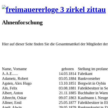
Ahnenforschung
Hier auf dieser Seite finden Sie die Gesamtmatrikel der Mitglieder de
Name, Vorname
geboren
Stellung im profan
A.A.E......
14.03.1814
Fabrikant
Adametz, Robert
03.05.1884
Bankvorsteher
Agsten, Alex Hugo
13.10.1851
Bergwirt in Oybin
Ain, Felix
03.08.1881
Fabrikbesitzer in S
Albert, Anton
21.11.1885
Buchhalter in Warn
Albrecht, Oskar
09.07.1863
Kaufmann i. Neuge
Allmer, Emil
25.05.1877
Fabrikbesitzer in E
Apelt, Alwin
29.05.1879
Bankprokurist in Zi