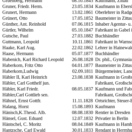
Grüenberg, Hermann
08.10.1843
Kaufmann, Zittau
Gruner, Friedr. Herm.
23.05.1834
Kaufmann in Ebers
Grunert, Hermann
13.02.1861
Oberlehrer in Radg
Grünert, Otto
17.05.1852
Baumeister in Zitta
Günther, Ant. Reinhold
07.06.1815
Inhaber Agentur- u
Gürtler, Wilhelm
05.10.1847
Fabrikant in Gabel i
Gutsche, Paul
27.03.1882
Buchhändler
Guttmann, Leopold
10.11.1861
Fabrikant in Warns
Haake, Karl Aug.
22.02.1862
Lehrer in Hainewal
Haase, Hermann
05.07.1877
Buchhändler
Habenich, Karl Richard Leopold
26.08.1828
Dr. phil., Gymnasia
Haberkorn, Fritz Otto
04.01.1877
Baumeister in Zitta
Haberkorn,Ludwig
02.09.1811
Bürgermeister, Lan
Häbler
II
, Karl Heinrich
23.08.1838
Kaufmann in Groß
Häbler, Carl Gotthelf jun.
Fabrikant, Großsc
Häbler, Karl Friedr.
08.05.1837
Kaufmann und Fabr
Häbler,Carl Gottlieb sen.
Fabrikant, Großsc
Hähnel, Ernst Gottfr.
11.11.1828
Ortsrichter, Steuer
Halang, Horst
15.08.1893
Kaufmann
Hänisch,K.Theod. Alb.
08.08.1830
Rentier in Dresden
Hänsel, Gust. Eduard
12.07.1832
Privatier in Berlin
Häntschel, C. Moritz
08.04.1849
Kaufmann in Hamb
Hantzsche, Carl Ewald
30.01.1833
Rendant in Herrnhu