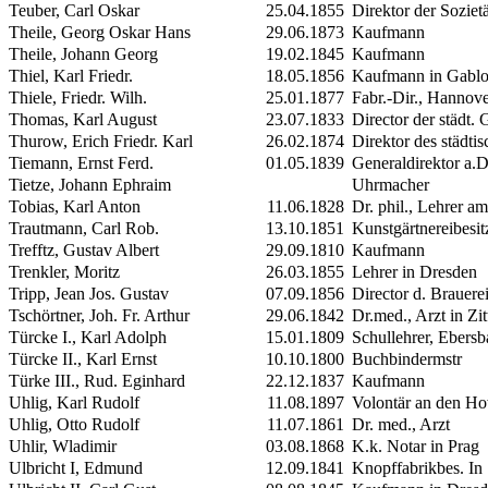
Teuber, Carl Oskar
25.04.1855
Direktor der Sozietä
Theile, Georg Oskar Hans
29.06.1873
Kaufmann
Theile, Johann Georg
19.02.1845
Kaufmann
Thiel, Karl Friedr.
18.05.1856
Kaufmann in Gablon
Thiele, Friedr. Wilh.
25.01.1877
Fabr.-Dir., Hannove
Thomas, Karl August
23.07.1833
Director der städt. 
Thurow, Erich Friedr. Karl
26.02.1874
Direktor des städtis
Tiemann, Ernst Ferd.
01.05.1839
Generaldirektor a.D
Tietze, Johann Ephraim
Uhrmacher
Tobias, Karl Anton
11.06.1828
Dr. phil., Lehrer 
Trautmann, Carl Rob.
13.10.1851
Kunstgärtnereibesit
Trefftz, Gustav Albert
29.09.1810
Kaufmann
Trenkler, Moritz
26.03.1855
Lehrer in Dresden
Tripp, Jean Jos. Gustav
07.09.1856
Director d. Brauer
Tschörtner, Joh. Fr. Arthur
29.06.1842
Dr.med., Arzt in Zit
Türcke
I.
, Karl Adolph
15.01.1809
Schullehrer, Ebers
Türcke
II.
, Karl Ernst
10.10.1800
Buchbindermstr
Türke
III.
, Rud. Eginhard
22.12.1837
Kaufmann
Uhlig, Karl Rudolf
11.08.1897
Volontär an den Ho
Uhlig, Otto Rudolf
11.07.1861
Dr. med., Arzt
Uhlir, Wladimir
03.08.1868
K.k. Notar in Prag
Ulbricht
I
, Edmund
12.09.1841
Knopffabrikbes. In