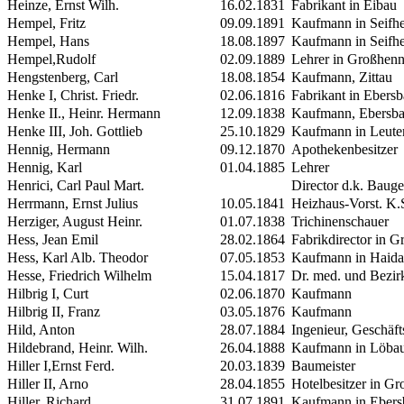
Heinze, Ernst Wilh.
16.02.1831
Fabrikant in Eibau
Hempel, Fritz
09.09.1891
Kaufmann in Seifhe
Hempel, Hans
18.08.1897
Kaufmann in Seifhe
Hempel,Rudolf
02.09.1889
Lehrer in Großhenn
Hengstenberg, Carl
18.08.1854
Kaufmann, Zittau
Henke I, Christ. Friedr.
02.06.1816
Fabrikant in Ebers
Henke
II.
, Heinr. Hermann
12.09.1838
Kaufmann, Ebersb
Henke
III
, Joh. Gottlieb
25.10.1829
Kaufmann in Leute
Hennig, Hermann
09.12.1870
Apothekenbesitzer
Hennig, Karl
01.04.1885
Lehrer
Henrici, Carl Paul Mart.
Director d.k. Baug
Herrmann, Ernst Julius
10.05.1841
Heizhaus-Vorst. K.S
Herziger, August Heinr.
01.07.1838
Trichinenschauer
Hess, Jean Emil
28.02.1864
Fabrikdirector in 
Hess, Karl Alb. Theodor
07.05.1853
Kaufmann in Haida
Hesse, Friedrich Wilhelm
15.04.1817
Dr. med. und Bezir
Hilbrig
I
, Curt
02.06.1870
Kaufmann
Hilbrig
II
, Franz
03.05.1876
Kaufmann
Hild, Anton
28.07.1884
Ingenieur, Geschäft
Hildebrand, Heinr. Wilh.
26.04.1888
Kaufmann in Löba
Hiller I,Ernst Ferd.
20.03.1839
Baumeister
Hiller
II
, Arno
28.04.1855
Hotelbesitzer in G
Hiller, Richard
31.07.1891
Kaufmann in Ebers