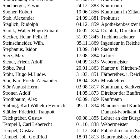
Spielberger, Erwin
24.12.1883
Kaufmann
Sponer, Robert
19.06.1856
Kaufmann in Zittau
Stab, Alexander
24.09.1881
Prokurist
Stäglich, Rudolph
04.12.1859
Apothekenbesitzer i
Starck, Walter Hugo Eduard
16.05.1874
Dr. phil., Direktor 
Stecker, Heinr. Felix B.
31.03.1845
Trichinenschauer
Steinschneider, Wilh.
05.11.1869
Ingenieur in Reich
Stephanus, Isidor
13.09.1840
Stadtrath
Sterz, Max
17.08.1884
Lehrer
Steuer, Friedr. Adolf
04.09.1833
Webermeister
Stöbe, Paul
20.01.1863
Kantor u. Kirchen-
Stöhr, Hugo M.Ludw.
31.03.1851
Färbereibes. i. Rei
Stor, Karl Friedr. Alexander
18.04.1826
Musiklehrer
Stör,August Herm.
03.08.1817
Kaufmann, Stadtver
Stroner, Adolf
14.05.1873
Direktor der Baufi
Strothbaum, Alex
06.09.1869
Kaufmann
Stübing, Karl Wilhelm Heinrich
09.11.1834
Banquier und Kau
Stübler, Friedrich Traugott
Damast-Fabrikant, B
Teichgräber, Gustav
09.08.1855
Lehrer an der Bürg
Tempel
I
, Carl Leberecht
01.10.1838
Webermeister
Tempel, Gustav
11.12.1847
Fabrikdirector in S
Tempel, Joh. Gottfried
18.01.1813
Bauergutsbes., Obe