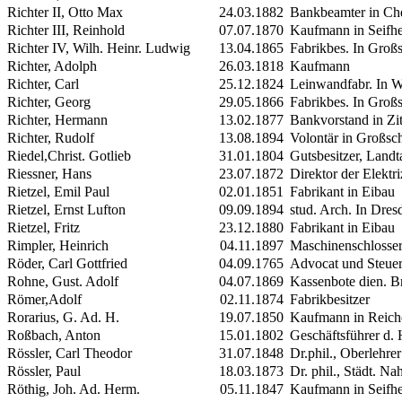
Richter
II
, Otto Max
24.03.1882
Bankbeamter in Ch
Richter
III
, Reinhold
07.07.1870
Kaufmann in Seifhe
Richter
IV
, Wilh. Heinr. Ludwig
13.04.1865
Fabrikbes. In Groß
Richter, Adolph
26.03.1818
Kaufmann
Richter, Carl
25.12.1824
Leinwandfabr. In W
Richter, Georg
29.05.1866
Fabrikbes. In Groß
Richter, Hermann
13.02.1877
Bankvorstand in Zi
Richter, Rudolf
13.08.1894
Volontär in Großsc
Riedel,Christ. Gotlieb
31.01.1804
Gutsbesitzer, Land
Riessner, Hans
23.07.1872
Direktor der Elektr
Rietzel, Emil Paul
02.01.1851
Fabrikant in Eibau
Rietzel, Ernst
Lufton
09.09.1894
stud. Arch. In Dres
Rietzel, Fritz
23.12.1880
Fabrikant in Eibau
Rimpler, Heinrich
04.11.1897
Maschinenschlosser,
Röder, Carl Gottfried
04.09.1765
Advocat und Steue
Rohne, Gust. Adolf
04.07.1869
Kassenbote dien. Br
Römer,Adolf
02.11.1874
Fabrikbesitzer
Rorarius, G. Ad. H.
19.07.1850
Kaufmann in Reich
Roßbach,
Anton
15.01.1802
Geschäftsführer d
Rössler, Carl Theodor
31.07.1848
Dr.phil., Oberlehr
Rössler, Paul
18.03.1873
Dr. phil., Städt. N
Röthig, Joh. Ad. Herm.
05.11.1847
Kaufmann in Seifhe