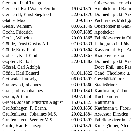
Gerhard, Paul Traugott
Güterverwalter bei 
Gerlach
I,
Karl Walter Ferdin.
19.04.1876
Architekt und Baum
Gerlach
II
, Ernst Siegfried
22.06.1879
Dr. med., prakt. Arzt
Glathe, Max
11.09.1857
Pachter des Milchgu
Gleiss, Wilhelm
03.06.1849
Oberförster in Gab
Gocht, Friedrich
09.07.1885
Apotheker
Gocht, Wilhelm
20.09.1865
Fabrikbesitzer in O
Göhde, Ernst Gustav Ad.
07.03.1831
Lithograph in Löba
Göhde,Ernst Paul
25.05.1864
Kassierer d. Kgl. 
Golisch, Karl Emil
20.07.1867
Brauereidirektor
Göpfert, Rudolf
27.08.1882
Dr. med., prakt. Arz
Gössel, Carl Adolph
Doct. Phil., und Pas
Gößel, Karl Eduard
01.01.1822
Cand. Theologie u. 
Gottwald, Ludwig
06.08.1893
Geschäftsführer
Grabowski,Johannes
03.09.1860
Stadtgärtner
Grau, Julius Johannes
10.05.1841
Kaufmann, Zittau
Graun, Arthur
19.07.1858
Buchhändler
Grebel, Johann Friedrich August
15.06.1823
Kaufmann
Greifenhagen, F. Bernh.
20.08.1858
Kaufmann u. Fabrik
Greifenhagen, Johannes
M.S.
20.02.1884
Assessor, Dresden
Greifenhagen, Werner
M.S.
09.03.1893
Fabrikbesitzer in L
Grofe, Karl Fr. Joseph
25.04.1820
Kunstgärtner, Niede