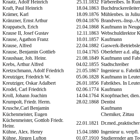
Kraatz, Adolf Heinrich
25.11.1832
Färbereibes. In Ru
Kraft, Paul Heinrich
18.04.1863
Buchdruckereileiter
Krämer, Karl
18.09.1876
Mühlenbes. in Juliu
Kränzner, Ernst Arthur
09.04.1876
Brandvers.-Insp.-As
Krappatsch, Erich
21.04.1868
Kaufmann in Neuge
Krause
II
, Josef Gustav
12.11.1863
Webschuldirektor
Krause, Agathon Franz
10.01.1857
Kaufmann
Krause, Alfred
22.04.1882
Gaswerk-Betriebsle
Krause, Benjamin Gottlieb
11.04.1765
Oberlehrer a.d. allg
Kraushaar, Joh. Heinr.
21.08.1849
Kaufmann und Fabr
Krebs, Arthur Alfred
04.02.1855
Stadtschreiber
Kretzschmann, Adolf Friedrich
21.05.1867
Ingenieur u. Fabrik
Kreutziger, Friedrich W.
05.06.1828
Kaufmann in Leute
Kreutziger, Oskar Adalbert
26.01.1856
Fabrikbes. In Leute
Krodel, Carl Friedrich
02.06.1774
Kaufmann
Kroll, Johann Joachim
14.04.1764
Knopfmacher, dien.
Krumpolt, Friedr. Herm.
28.02.1868
Dentist
Krusche,Carl Benjamin
Kaufmann
Küchenmeister, Eugen
Chemiker, Zittau
Küchenmeister, Gottlob Friedr.
22.01.1821
Dr.med.,praktischer
Heinr.
Kühne, Alex. Henry
15.04.1880
Ingenieur u. verpfl
Kühne, Jürgen
Lufton
01.07.1910
Studierender am Te