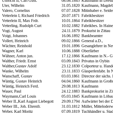
Ulbricht
II
, Carl Gust.
08.08.1845
Kaufmann in Dres
Uter, Wilhelm
31.05.1820
Kaufmann, Magdeb
Valero, Cornelius
07.07.1828
Mitinhaber e. Seid
Vetterlein
I
, Richard Friedrich
20.07.1871
Fabrikbesitzer
Vetterlein
II
, Max Frdr.
10.01.1864
Fabrikbesitzer
Vetterling, Rudolph Curt
10.02.1882
Fabrikbes. In Hain
Vogt, August
24.11.1879
Prokurist in Zittau
Voigt, Johannes
16.06.1892
Bankbeamter
Vollert, Heinrich
09.02.1866
General a.D.,
Wächter, Reinhold
19.01.1896
Gesanglehrer in Ne
Wagner, Karl
10.06.1888
Oberfärber
Wähner, Anton jun.
17.12.1866
Kaufmann in N.- G
Walther, Friedr. Ernst
03.09.1843
Privatus in Oybin
Walther,Gustav Adolf
23.12.1830
Colporteur u. Han
Wanke, Wilhelm
23.11.1833
Glasperlenfabr. In 
Wanschaff, Gustav
03.03.1861
Director der sächs.
Wäntig, Gustav Heinrich
04.04.1860
Kaufmann in Groß
Wäntig, Heinrich Ferd.
29.08.1813
Kaufmann
Wauer, Paul
24.12.1883
Bankprokurist in Zi
Waymann,Carl Louis
05.03.1845
Kaufmann in Löba
Weber
II.
,Karl August Liebegott
29.09.1794
Aufwärter bei der D
Weber
III.
, Joh. Ehrenfr.
31.03.1812
Müller, Mitteloderw
Weber, Karl Moritz
07.09.1819
Tuchhändler u. Stad