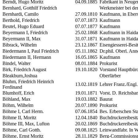
Berndt, Hugo Moritz
04.09.1885
Fabrikant in Neuge
Bernhard, Gotthilf Friedrich
Werkmeister bei der 
Bernhardi, Camilo
27.09.1810
Kaufmann, in Eber
Berthold, Friedrich
07.07.1873
Kaufmann
Beutel, Hugo Eduard
07.07.1877
Kaufmann
Beyermann
I
, Friedrich
25.02.1868
Kaufmann in Haida
Beyermann
II
, Max
31.07.1871
Kaufmann in Haida
Bibrack, Wilhelm
23.12.1867
Eisengiesserei-Besi
Biedermann
I
, Paul Friedrich
05.11.1862
Dr.phil.
Oberl.
Anne
Biedermann
II
, Hermann
16.05.1865
Kaufmann
Bindel, Walter
08.01.1884
Prokurist
Birk, Friedrich August
19.10.1820
Vorstand Hauptbüro
Bleakburn,Joshua
Oberfärber
Bluhm, Friedrich Heinrich
13.02.1819
Lehrer Franz./Engl
Ferdinand
Blumhoff, Erich
19.01.1871
Vorst. D. Reichsban
Böhland, Max
19.03.1882
Baurat
Böhm, Wilhelm
20.07.1890
Prokurist
Böhme
I
, Carl Herm.
07.06.1854
Bes. Erberschen St
Böhme
II
, Moritz
12.04.1840
Buchdruckereibesit
Böhme
III,
Max, Lufton
20.02.1869
Buchdruckereibesit
Böhme, Carl Gotth.
09.08.1825
Leinwandfabr. In W
Böhme, Ernst Moritz
28.11.1829
Berg-Commissionsra