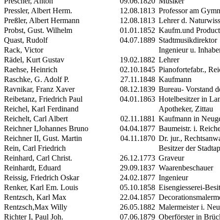
Prescher, Anton
09.06.1820
Musiker
Pressler, Albert Herm.
12.08.1813
Professor am Gymna
Preßler, Albert Hermann
12.08.1813
Lehrer d. Naturwis
Probst, Gust. Wilhelm
01.01.1852
Kaufm.und Product
Quast, Rudolf
04.07.1889
Stadtmusikdirektor
Rack, Victor
Ingenieur u. Inhaber
Rädel, Kurt Gustav
19.02.1882
Lehrer
Raehse, Heinrich
02.10.1845
Pianofortefabr., Re
Raschke, G. Adolf P.
27.11.1848
Kaufmann
Ravnikar, Franz Xaver
08.12.1839
Bureau- Vorstand de
Reibetanz, Friedrich Paul
04.01.1863
Hotelbesitzer in La
Reichel, Karl Ferdinand
Apotheker, Zittau
Reichelt, Carl Albert
02.11.1881
Kaufmann in Neuge
Reichner
I
,Johannes Bruno
04.04.1877
Baumeistr. i. Reich
Reichner
II
, Gust. Martin
04.11.1870
Dr. jur., Rechtsanwa
Rein, Carl Friedrich
Besitzer der Stadtap
Reinhard, Carl Christ.
26.12.1773
Graveur
Reinhardt, Eduard
29.09.1837
Waarenbeschauer
Reissig, Friedrich Oskar
24.02.1877
Ingenieur
Renker, Karl Em. Louis
05.10.1858
Eisengiesserei-Besi
Rentzsch, Karl Max
22.04.1857
Decorationsmalerme
Rentzsch,Max Willy
26.05.1882
Malermeister i. Neu
Richter
I
, Paul Joh.
07.06.1879
Oberförster in Brüc