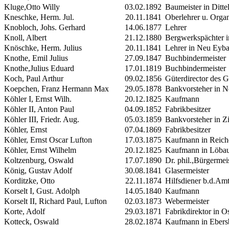
Kluge,Otto Willy
03.02.1892
Baumeister in Ditte
Kneschke, Herm. Jul.
20.11.1841
Oberlehrer u. Organ
Knobloch, Johs. Gerhard
14.06.1877
Lehrer
Knoll, Albert
21.12.1880
Bergwerkspächter i
Knöschke, Herm. Julius
20.11.1841
Lehrer in Neu Eyb
Knothe, Emil Julius
27.09.1847
Buchbindermeister
Knothe,Julius Eduard
17.01.1819
Buchbindermeister
Koch, Paul Arthur
09.02.1856
Güterdirector des G
Koepchen, Franz
Hermann
Max
29.05.1878
Bankvorsteher in N
Köhler
I
, Ernst Wilh.
20.12.1825
Kaufmann
Köhler
II,
Anton Paul
04.09.1852
Fabrikbesitzer
Köhler
III
, Friedr. Aug.
05.03.1859
Bankvorsteher in Zi
Köhler, Ernst
07.04.1869
Fabrikbesitzer
Köhler, Ernst Oscar
Lufton
17.03.1875
Kaufmann in Reich
Köhler, Ernst Wilhelm
20.12.1825
Kaufmann in Löba
Koltzenburg, Oswald
17.07.1890
Dr. phil.,Bürgermeis
König, Gustav Adolf
30.08.1841
Glasermeister
Korditzke, Otto
22.11.1874
Hilfsdiener b.d.Am
Korselt
I
, Gust. Adolph
14.05.1840
Kaufmann
Korselt
II
, Richard Paul, Lufton
02.03.1873
Webermeister
Korte, Adolf
29.03.1871
Fabrikdirektor in Os
Kotteck, Oswald
28.02.1874
Kaufmann in Ebers