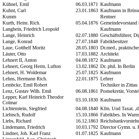
Kühnel, Emil
06.03.1871
Kaufmann
Kuhnt, Carl
23.01.1863
Kaufmann in Brüss
Kumm
Rentner
Kurth, Heinr. Rich.
05.04.1876
Gemeindevorstand
Langbein, Friedrich Leopold
Kaufmann
Lange, Heinrich
02.07.1880
Geschäftsführer, Dip
Lange, Konrad
27.07.1848
Fabrikbesitzer
Laue, Gotthelf Moritz
28.05.1803
Dr.med., praktische
Läuter, Otto
17.03.1882
Architekt
Lehnert
II
, Anton
04.08.1872
Kaufmann
Lehnert, Georg Herm.
Lufton
13.02.1862
Dr. phil. In Berlin
Lehnert, H. Woldemar
25.07.1825
Kaufmann
Lehns, Hermann Rich.
22.01.1875
Lehrer
Lembcke, Emil Robert
Techniker in Zittau
Lenz, Gustav Wilh. Emil
06.08.1861
Postsekretär, Vorst
Lepper, Karl Heinrich Theodor
03.10.1830
Kaufmann
Colmar
Lichtenstein, Siegfried
04.08.1840
Kfm. Und Taxat. ,d.
Liebisch, Rudolf
15.10.1866
Fabrikbes. In Warn
Liebs, Richard
16.12.1863
Reichsbankvorstehe
Lindemann, Friedrich
10.03.1792
Director Gymn. u.
Lindner, Joh. Karl Franz
01.07.1825
Kaufmann