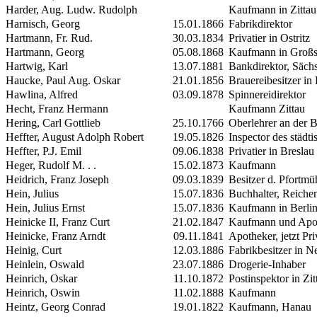
Harder, Aug. Ludw. Rudolph
Kaufmann in Zittau
Harnisch, Georg
15.01.1866
Fabrikdirektor
Hartmann, Fr. Rud.
30.03.1834
Privatier in Ostritz
Hartmann, Georg
05.08.1868
Kaufmann in Groß
Hartwig, Karl
13.07.1881
Bankdirektor, Säch
Haucke, Paul Aug. Oskar
21.01.1856
Brauereibesitzer in
Hawlina, Alfred
03.09.1878
Spinnereidirektor
Hecht, Franz Hermann
Kaufmann
Zittau
Hering, Carl Gottlieb
25.10.1766
Oberlehrer an der 
Heffter, August Adolph Robert
19.05.1826
Inspector des städt
Heffter, P.J. Emil
09.06.1838
Privatier in Breslau
Heger, Rudolf M. . .
15.02.1873
Kaufmann
Heidrich, Franz Joseph
09.03.1839
Besitzer d. Pfortmü
Hein, Julius
15.07.1836
Buchhalter, Reiche
Hein, Julius Ernst
15.07.1836
Kaufmann in Berli
Heinicke
II
, Franz Curt
21.02.1847
Kaufmann und Apot
Heinicke, Franz Arndt
09.11.1841
Apotheker, jetzt Pr
Heinig, Curt
12.03.1886
Fabrikbesitzer in N
Heinlein, Oswald
23.07.1886
Drogerie-Inhaber
Heinrich, Oskar
11.10.1872
Postinspektor in Zit
Heinrich, Oswin
11.02.1888
Kaufmann
Heintz, Georg Conrad
19.01.1822
Kaufmann, Hanau