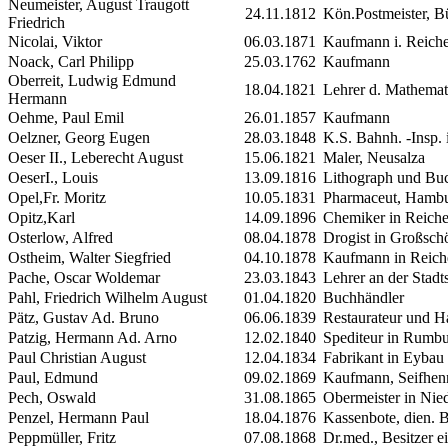
Neumeister, August Traugott
24.11.1812
Kön.Postmeister, B
Friedrich
Nicolai, Viktor
06.03.1871
Kaufmann i. Reiche
Noack, Carl Philipp
25.03.1762
Kaufmann
Oberreit, Ludwig Edmund
18.04.1821
Lehrer d. Mathema
Hermann
Oehme, Paul Emil
26.01.1857
Kaufmann
Oelzner, Georg Eugen
28.03.1848
K.S. Bahnh. -Insp. 
Oeser
II.
, Leberecht August
15.06.1821
Maler, Neusalza
Oeser
I.
, Louis
13.09.1816
Lithograph und Buc
Opel,Fr. Moritz
10.05.1831
Pharmaceut, Hamb
Opitz,Karl
14.09.1896
Chemiker in Reich
Osterlow, Alfred
08.04.1878
Drogist in Großsch
Ostheim, Walter Siegfried
04.10.1878
Kaufmann in Reich
Pache, Oscar Woldemar
23.03.1843
Lehrer an der Stadt
Pahl, Friedrich Wilhelm August
01.04.1820
Buchhändler
Pätz, Gustav Ad. Bruno
06.06.1839
Restaurateur und H
Patzig, Hermann Ad. Arno
12.02.1840
Spediteur in Rumb
Paul Christian August
12.04.1834
Fabrikant in Eybau
Paul, Edmund
09.02.1869
Kaufmann, Seifhen
Pech, Oswald
31.08.1865
Obermeister in Nie
Penzel, Hermann Paul
18.04.1876
Kassenbote, dien. B
Peppmüller, Fritz
07.08.1868
Dr.med., Besitzer e