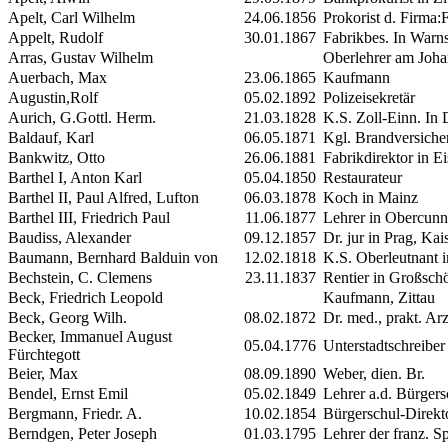
Apelt, Carl Wilhelm
24.06.1856
Prokorist d. Firma:
Appelt, Rudolf
30.01.1867
Fabrikbes. In Warn
Arras, Gustav Wilhelm
Oberlehrer am Joha
Auerbach, Max
23.06.1865
Kaufmann
Augustin,Rolf
05.02.1892
Polizeisekretär
Aurich, G.Gottl. Herm.
21.03.1828
K.S. Zoll-Einn.
In 
Baldauf, Karl
06.05.1871
Kgl. Brandversiche
Bankwitz, Otto
26.06.1881
Fabrikdirektor in E
Barthel
I
, Anton Karl
05.04.1850
Restaurateur
Barthel
II
, Paul Alfred, Lufton
06.03.1878
Koch in Mainz
Barthel
III
, Friedrich Paul
11.06.1877
Lehrer in Obercunn
Baudiss, Alexander
09.12.1857
Dr. jur in Prag, Ka
Baumann, Bernhard Balduin von
12.02.1818
K.S. Oberleutnant i
Bechstein, C. Clemens
23.11.1837
Rentier in Großsch
Beck, Friedrich Leopold
Kaufmann, Zittau
Beck, Georg Wilh.
08.02.1872
Dr. med., prakt. Arz
Becker, Immanuel August
05.04.1776
Unterstadtschreibe
Fürchtegott
Beier, Max
08.09.1890
Weber, dien. Br.
Bendel, Ernst Emil
05.02.1849
Lehrer a.d. Bürgers
Bergmann, Friedr. A.
10.02.1854
Bürgerschul-Direkt
Berndgen, Peter Joseph
01.03.1795
Lehrer der franz. 