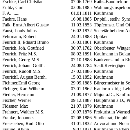
Eschke, Carl Christian
07.06.1769
Raths-Baudirektor
Eulitz, Curt
03.06.1885
Wohnungsinspekto
F. A. .......
01.01.1811
Kaufmann
Faehre, Hans
16.08.1885
Dr.phil., stellv. Sy
Falk, Ernst Albert Gustav
11.03.1853
Töpfermstr. Und O
Faust, Louis Julius
16.02.1832
Secretär bei dem Am
Fehrmann, Robert
24.01.1883
Optiker
Feurich
II
, Eduard Bruno
16.03.1861
Kaufmann
Feurich,
Joh. Gottfried
30.07.1782
Oberförster, Wittge
Feurich, Fritz
M.S.
08.02.1891
Kaufmann in Bukar
Feurich, Georg
M.S.
07.10.1888
Bankvorstand in E
Feurich, Johann Gottfr.
24.08.1784
Stadt-Revierjäger
Feurich, Rudolf
M.S.
27.02.1886
Kaufmann
Feurich
I
, August Bernh.
15.03.1852
Kaufmann
Fichtner,Emil Georg
29.09.1885
Bürgermeister in Se
Fiebiger, Karl Wilhelm
03.01.1862
Kantor u. dirig. Le
Fiedler, Hermann
21.09.1877
Major a.D., Kaufm
Fischer, Werner
09.12.1887
Hauptmann a.D., Pr
Flössner, Max
21.07.1879
Kaufmann
Frahnert, Walther
M.S.
10.07.1876
Prokurist in Warnsd
Franke, Johannes
02.08.1886
Studienrat, Dr. phil.
Freiesleben, Rud. Otto
31.01.1832
Advocat und Notar 
Freund, Alwin
19.07.1871
Kaufmann in Ebers