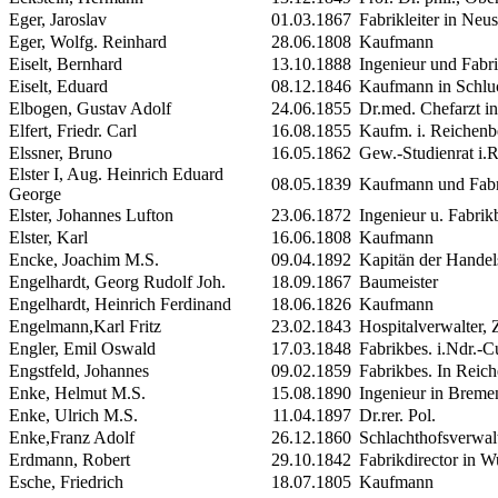
Eger, Jaroslav
01.03.1867
Fabrikleiter in Neu
Eger, Wolfg. Reinhard
28.06.1808
Kaufmann
Eiselt, Bernhard
13.10.1888
Ingenieur und Fabr
Eiselt, Eduard
08.12.1846
Kaufmann in Schlu
Elbogen, Gustav Adolf
24.06.1855
Dr.med. Chefarzt in
Elfert, Friedr. Carl
16.08.1855
Kaufm. i. Reichenbe
Elssner, Bruno
16.05.1862
Gew.-Studienrat i.R
Elster
I
, Aug. Heinrich Eduard
08.05.1839
Kaufmann und Fabr
George
Elster, Johannes
Lufton
23.06.1872
Ingenieur u. Fabrik
Elster, Karl
16.06.1808
Kaufmann
Encke, Joachim
M.S.
09.04.1892
Kapitän der Handel
Engelhardt, Georg Rudolf Joh.
18.09.1867
Baumeister
Engelhardt, Heinrich Ferdinand
18.06.1826
Kaufmann
Engelmann,Karl Fritz
23.02.1843
Hospitalverwalter, Z
Engler, Emil Oswald
17.03.1848
Fabrikbes. i.Ndr.-C
Engstfeld, Johannes
09.02.1859
Fabrikbes. In Reic
Enke, Helmut
M.S.
15.08.1890
Ingenieur in Breme
Enke, Ulrich
M.S.
11.04.1897
Dr.rer. Pol.
Enke,Franz Adolf
26.12.1860
Schlachthofsverwalt
Erdmann, Robert
29.10.1842
Fabrikdirector in 
Esche, Friedrich
18.07.1805
Kaufmann