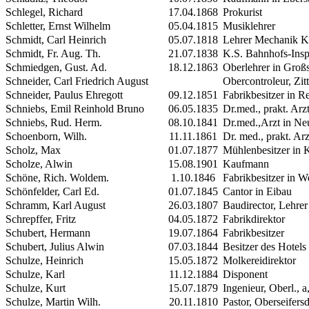
Schlegel, Richard
17.04.1868
Prokurist
Schletter, Ernst Wilhelm
05.04.1815
Musiklehrer
Schmidt, Carl Heinrich
05.07.1818
Lehrer Mechanik K
Schmidt, Fr. Aug. Th.
21.07.1838
K.S. Bahnhofs-Insp
Schmiedgen, Gust. Ad.
18.12.1863
Oberlehrer in Groß
Schneider, Carl Friedrich August
Obercontroleur, Zit
Schneider, Paulus Ehregott
09.12.1851
Fabrikbesitzer in 
Schniebs, Emil Reinhold Bruno
06.05.1835
Dr.med., prakt. Arz
Schniebs, Rud. Herm.
08.10.1841
Dr.med.,Arzt in Neu
Schoenborn, Wilh.
11.11.1861
Dr. med., prakt. Arz
Scholz, Max
01.07.1877
Mühlenbesitzer in 
Scholze, Alwin
15.08.1901
Kaufmann
Schöne, Rich. Woldem.
1.10.1846
Fabrikbesitzer in W
Schönfelder, Carl Ed.
01.07.1845
Cantor in Eibau
Schramm, Karl August
26.03.1807
Baudirector, Lehre
Schrepffer, Fritz
04.05.1872
Fabrikdirektor
Schubert, Hermann
19.07.1864
Fabrikbesitzer
Schubert, Julius Alwin
07.03.1844
Besitzer des Hotel
Schulze, Heinrich
15.05.1872
Molkereidirektor
Schulze, Karl
11.12.1884
Disponent
Schulze, Kurt
15.07.1879
Ingenieur, Oberl., 
Schulze, Martin Wilh.
20.11.1810
Pastor, Oberseifers