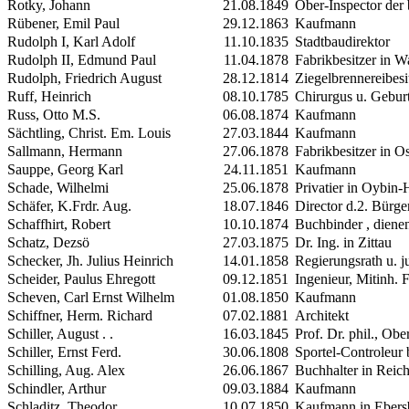
Rotky, Johann
21.08.1849
Ober-Inspector der
Rübener, Emil Paul
29.12.1863
Kaufmann
Rudolph
I
, Karl Adolf
11.10.1835
Stadtbaudirektor
Rudolph
II
, Edmund Paul
11.04.1878
Fabrikbesitzer in W
Rudolph, Friedrich August
28.12.1814
Ziegelbrennereibesi
Ruff, Heinrich
08.10.1785
Chirurgus u. Geburt
Russ, Otto
M.S.
06.08.1874
Kaufmann
Sächtling, Christ. Em. Louis
27.03.1844
Kaufmann
Sallmann, Hermann
27.06.1878
Fabrikbesitzer in Os
Sauppe, Georg Karl
24.11.1851
Kaufmann
Schade, Wilhelmi
25.06.1878
Privatier in Oybin
Schäfer, K.Frdr. Aug.
18.07.1846
Director d.2. Bürge
Schaffhirt, Robert
10.10.1874
Buchbinder ,
diene
Schatz, Dezsö
27.03.1875
Dr. Ing. in Zittau
Schecker, Jh. Julius Heinrich
14.01.1858
Regierungsrath u. j
Scheider, Paulus Ehregott
09.12.1851
Ingenieur, Mitinh. 
Scheven, Carl Ernst Wilhelm
01.08.1850
Kaufmann
Schiffner, Herm. Richard
07.02.1881
Architekt
Schiller, August . .
16.03.1845
Prof. Dr. phil., Ob
Schiller, Ernst Ferd.
30.06.1808
Sportel-Controleur
Schilling, Aug. Alex
26.06.1867
Buchhalter in Reic
Schindler, Arthur
09.03.1884
Kaufmann
Schladitz, Theodor
10.07.1850
Kaufmann in Ebers