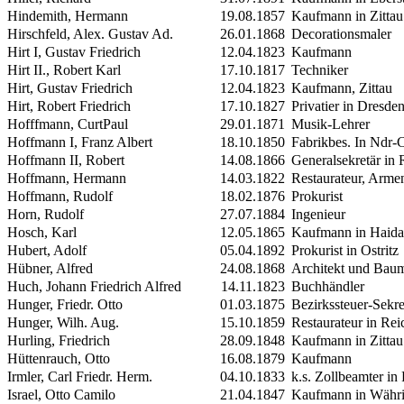
Hindemith, Hermann
19.08.1857
Kaufmann in Zittau
Hirschfeld, Alex. Gustav Ad.
26.01.1868
Decorationsmaler
Hirt
I
, Gustav Friedrich
12.04.1823
Kaufmann
Hirt
II.
, Robert Karl
17.10.1817
Techniker
Hirt, Gustav Friedrich
12.04.1823
Kaufmann, Zittau
Hirt, Robert Friedrich
17.10.1827
Privatier in Dresde
Hofffmann, CurtPaul
29.01.1871
Musik-Lehrer
Hoffmann
I
, Franz Albert
18.10.1850
Fabrikbes. In Ndr-
Hoffmann
II
, Robert
14.08.1866
Generalsekretär in
Hoffmann, Hermann
14.03.1822
Restaurateur, Arme
Hoffmann, Rudolf
18.02.1876
Prokurist
Horn, Rudolf
27.07.1884
Ingenieur
Hosch, Karl
12.05.1865
Kaufmann in Haida
Hubert, Adolf
05.04.1892
Prokurist in Ostritz
Hübner, Alfred
24.08.1868
Architekt und Baume
Huch, Johann Friedrich Alfred
14.11.1823
Buchhändler
Hunger, Friedr. Otto
01.03.1875
Bezirkssteuer-Sekret
Hunger, Wilh. Aug.
15.10.1859
Restaurateur in Re
Hurling, Friedrich
28.09.1848
Kaufmann in Zittau
Hüttenrauch, Otto
16.08.1879
Kaufmann
Irmler, Carl Friedr. Herm.
04.10.1833
k.s. Zollbeamter i
Israel, Otto Camilo
21.04.1847
Kaufmann in Währi