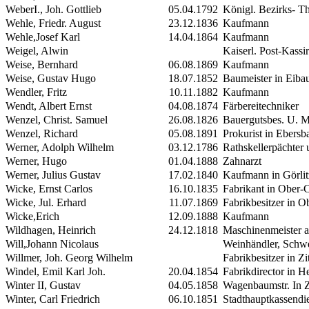
Weber
I.
, Joh. Gottlieb
05.04.1792
Königl. Bezirks- Th
Wehle, Friedr. August
23.12.1836
Kaufmann
Wehle,Josef Karl
14.04.1864
Kaufmann
Weigel, Alwin
Kaiserl. Post-Kassir
Weise, Bernhard
06.08.1869
Kaufmann
Weise, Gustav Hugo
18.07.1852
Baumeister in Eiba
Wendler, Fritz
10.11.1882
Kaufmann
Wendt, Albert Ernst
04.08.1874
Färbereitechniker
Wenzel, Christ. Samuel
26.08.1826
Bauergutsbes. U. M
Wenzel, Richard
05.08.1891
Prokurist in Ebersb
Werner, Adolph Wilhelm
03.12.1786
Rathskellerpächter 
Werner, Hugo
01.04.1888
Zahnarzt
Werner, Julius Gustav
17.02.1840
Kaufmann in Görlit
Wicke, Ernst Carlos
16.10.1835
Fabrikant in Ober-
Wicke, Jul. Erhard
11.07.1869
Fabrikbesitzer in O
Wicke,Erich
12.09.1888
Kaufmann
Wildhagen, Heinrich
24.12.1818
Maschinenmeister a
Will,Johann Nicolaus
Weinhändler, Schwe
Willmer, Joh. Georg Wilhelm
Fabrikbesitzer in Zi
Windel, Emil Karl Joh.
20.04.1854
Fabrikdirector in H
Winter
II
, Gustav
04.05.1858
Wagenbaumstr. In Z
Winter, Carl Friedrich
06.10.1851
Stadthauptkassendi