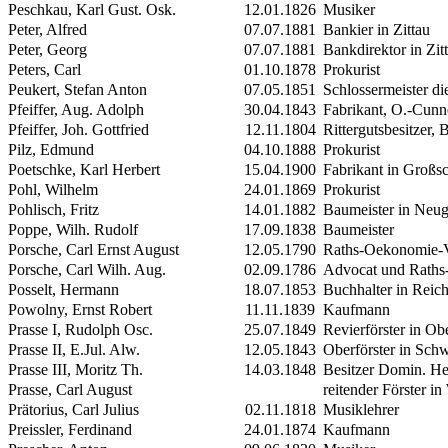
Peschkau, Karl Gust. Osk.
12.01.1826
Musiker
Peter, Alfred
07.07.1881
Bankier in Zittau
Peter, Georg
07.07.1881
Bankdirektor in Zit
Peters, Carl
01.10.1878
Prokurist
Peukert, Stefan Anton
07.05.1851
Schlossermeister
di
Pfeiffer, Aug. Adolph
30.04.1843
Fabrikant, O.-Cunn
Pfeiffer, Joh. Gottfried
12.11.1804
Rittergutsbesitzer, 
Pilz, Edmund
04.10.1888
Prokurist
Poetschke, Karl Herbert
15.04.1900
Fabrikant in Großs
Pohl, Wilhelm
24.01.1869
Prokurist
Pohlisch, Fritz
14.01.1882
Baumeister in Neug
Poppe, Wilh. Rudolf
17.09.1838
Baumeister
Porsche, Carl Ernst August
12.05.1790
Raths-Oekonomie-V
Porsche, Carl Wilh. Aug.
02.09.1786
Advocat und Raths
Posselt, Hermann
18.07.1853
Buchhalter in Reic
Powolny, Ernst Robert
11.11.1839
Kaufmann
Prasse
I
, Rudolph Osc.
25.07.1849
Revierförster in Ob
Prasse
II
, E.Jul. Alw.
12.05.1843
Oberförster in Sch
Prasse
III
, Moritz Th.
14.03.1848
Besitzer Domin. He
Prasse, Carl August
reitender Förster in
Prätorius, Carl Julius
02.11.1818
Musiklehrer
Preissler, Ferdinand
24.01.1874
Kaufmann