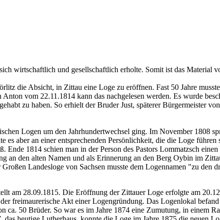
ich wirtschaftlich und gesellschaftlich erholte. Somit ist das Material
rlitz die Absicht, in Zittau eine Loge zu eröffnen. Fast 50 Jahre muss
von Anton vom 22.11.1814 kann das nachgelesen werden. Es wurde besc
 gehabt zu haben. So erhielt der Bruder Just, späterer Bürgermeister vo
chsischen Logen um den Jahrhundertwechsel ging. Im November 1808 spr
e es aber an einer entsprechenden Persönlichkeit, die die Loge führen 
aß. Ende 1814 schien man in der Person des Pastors Lommatzsch einen
 an den alten Namen und als Erinnerung an den Berg Oybin im Zittau
er Großen Landesloge von Sachsen musste dem Logennamen "zu den dre
ellt am 28.09.1815. Die Eröffnung der Zittauer Loge erfolgte am 20.12.1
ist der freimaurerische Akt einer Logengründung. Das Logenlokal befand
 von ca. 50 Brüder. So war es im Jahre 1874 eine Zumutung, in einem 
 das heutige Lutherhaus, konnte die Loge im Jahre 1875 die neuen Lo