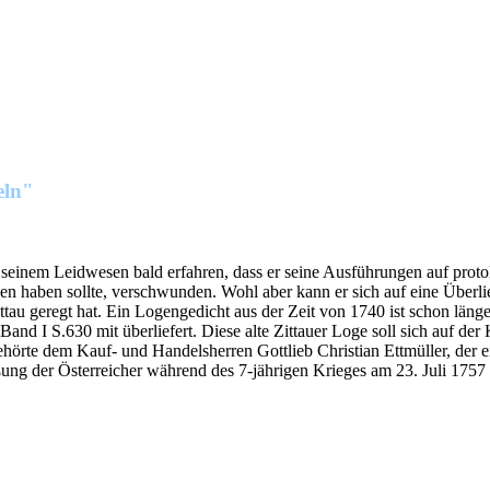
eln"
 seinem Leidwesen bald erfahren, dass er seine Ausführungen auf protok
eben haben sollte, verschwunden. Wohl aber kann er sich auf eine Übe
ittau geregt hat. Ein Logengedicht aus der Zeit von 1740 ist schon län
nd I S.630 mit überliefert. Diese alte Zittauer Loge soll sich auf de
ehörte dem Kauf- und Handelsherren Gottlieb Christian Ettmüller, der e
ng der Österreicher während des 7-jährigen Krieges am 23. Juli 1757 a