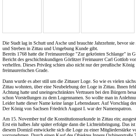
Die Stadt lag in Schutt und Asche und brauchte Jahrzehnte, bevor sie s
und Streben in Zittau und Umgebung Kunde gibt.
Bereits 1768 hatte die Freimaurerloge "Zur gekrönten Schlange" in Gö
Bericht des geschichtskundigen Görlitzer Freimaurer Carl Gottlob 
verhelfen. Dieses Privileg schien also nicht nur der preußische König
freimaurerischen Grade.
Dann wurde es aber still um die Zittauer Loge. So wie es vielen sä
Zittau wohnten, über eine Neubelebung der Loge in Zittau. Ihnen fehlt
Achtung hatte und uneingeschränktes Vertrauen bei den Bürgern bes
schon Vorstellungen zu dem Logennamen. So wollte man in Anlehnung
Leider hatte dieser Name keine lange Lebensdauer. Auf Vorschlag d
Der König von Sachsen Friedrich August I. war der Namenspatron.
Am 15. November traf die Konstitutionsurkunde in Zittau ein; ausgest
Erst ein halbes Jahr später erfolgte dann die Lichteinbringung. Das 
diesem Domizil entwickelte sich die Loge zu einer Mitgliederstärke
vorzunehmen. Durch einen Kauf des Objektes Innere Oybinerstraße 7,