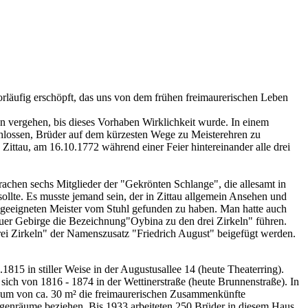
 vorläufig erschöpft, das uns von dem frühen freimaurerischen Leben
ten vergehen, bis dieses Vorhaben Wirklichkeit wurde. In einem
hlossen, Brüder auf dem kürzesten Wege zu Meisterehren zu
n Zittau, am 16.10.1772 während einer Feier hintereinander alle drei
achen sechs Mitglieder der "Gekrönten Schlange", die allesamt in
sollte. Es musste jemand sein, der in Zittau allgemein Ansehen und
 geeigneten Meister vom Stuhl gefunden zu haben. Man hatte auch
er Gebirge die Bezeichnung"Oybina zu den drei Zirkeln" führen.
i Zirkeln" der Namenszusatz "Friedrich August" beigefügt werden.
815 in stiller Weise in der Augustusallee 14 (heute Theaterring).
 sich von 1816 - 1874 in der Wettinerstraße (heute Brunnenstraße). In
Raum von ca. 30 m² die freimaurerischen Zusammenkünfte
genräume beziehen. Bis 1933 arbeiteten 250 Brüder in diesem Haus.